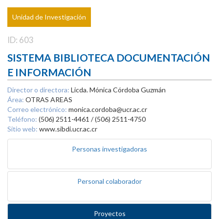
Unidad de Investigación
ID: 603
SISTEMA BIBLIOTECA DOCUMENTACIÓN
E INFORMACIÓN
Director o directora:
Licda. Mónica Córdoba Guzmán
Área:
OTRAS AREAS
Correo electrónico:
monica.cordoba@ucr.ac.cr
Teléfono:
(506) 2511-4461 / (506) 2511-4750
Sitio web:
www.sibdi.ucr.ac.cr
Personas investigadoras
Personal colaborador
Proyectos