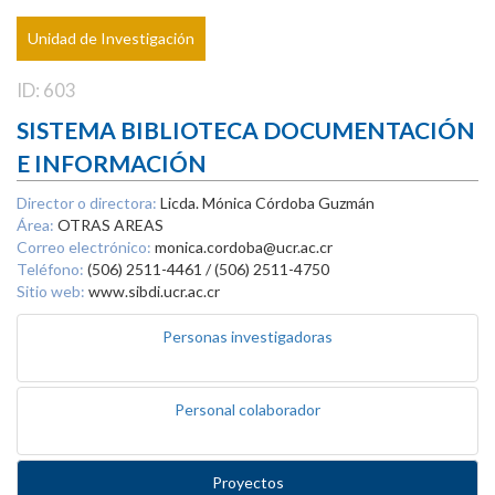
Unidad de Investigación
ID: 603
SISTEMA BIBLIOTECA DOCUMENTACIÓN
E INFORMACIÓN
Director o directora:
Licda. Mónica Córdoba Guzmán
Área:
OTRAS AREAS
Correo electrónico:
monica.cordoba@ucr.ac.cr
Teléfono:
(506) 2511-4461 / (506) 2511-4750
Sitio web:
www.sibdi.ucr.ac.cr
Personas investigadoras
Personal colaborador
Proyectos