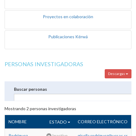
Proyectos en colaboración
Publicaciones Kérwá
PERSONAS INVESTIGADORAS
Descargas
Buscar personas
Mostrando
2
personas investigadoras
NOMBRE
CORREO ELECTRÓNICO
ESTADO
Rodriguez
Inactivo
gisella.rodriguez@ucr.ac.cr