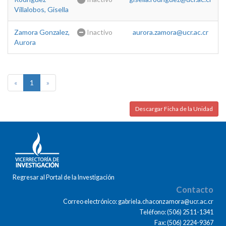
Villalobos, Gisella
Zamora Gonzalez,
Inactivo
aurora.zamora@ucr.ac.cr
Aurora
«
1
»
Descargar Ficha de la Unidad
Regresar al Portal de la Investigación
Contacto
Correo electrónico: gabriela.chaconzamora@ucr.ac.cr
Teléfono: (506) 2511-1341
Fax: (506) 2224-9367