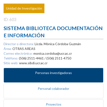
Unidad de Investigación
ID: 603
SISTEMA BIBLIOTECA DOCUMENTACIÓN
E INFORMACIÓN
Director o directora:
Licda. Mónica Córdoba Guzmán
Área:
OTRAS AREAS
Correo electrónico:
monica.cordoba@ucr.ac.cr
Teléfono:
(506) 2511-4461 / (506) 2511-4750
Sitio web:
www.sibdi.ucr.ac.cr
Personas investigadoras
Personal colaborador
Proyectos