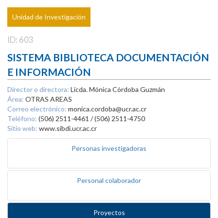
Unidad de Investigación
ID: 603
SISTEMA BIBLIOTECA DOCUMENTACIÓN
E INFORMACIÓN
Director o directora:
Licda. Mónica Córdoba Guzmán
Área:
OTRAS AREAS
Correo electrónico:
monica.cordoba@ucr.ac.cr
Teléfono:
(506) 2511-4461 / (506) 2511-4750
Sitio web:
www.sibdi.ucr.ac.cr
Personas investigadoras
Personal colaborador
Proyectos