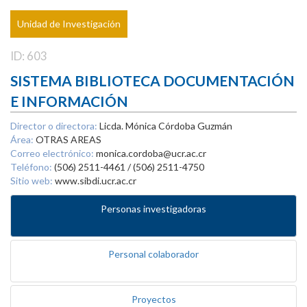
Unidad de Investigación
ID: 603
SISTEMA BIBLIOTECA DOCUMENTACIÓN
E INFORMACIÓN
Director o directora:
Licda. Mónica Córdoba Guzmán
Área:
OTRAS AREAS
Correo electrónico:
monica.cordoba@ucr.ac.cr
Teléfono:
(506) 2511-4461 / (506) 2511-4750
Sitio web:
www.sibdi.ucr.ac.cr
Personas investigadoras
Personal colaborador
Proyectos