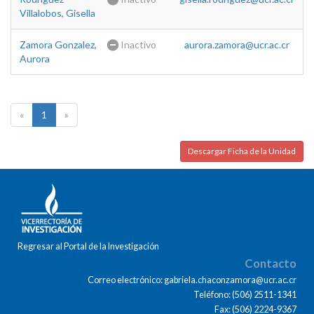
Villalobos, Gisella
Zamora Gonzalez,
Inactivo
aurora.zamora@ucr.ac.cr
Aurora
«
1
»
Descargar Ficha de la Unidad
Regresar al Portal de la Investigación
Contacto
Correo electrónico: gabriela.chaconzamora@ucr.ac.cr
Teléfono: (506) 2511-1341
Fax: (506) 2224-9367