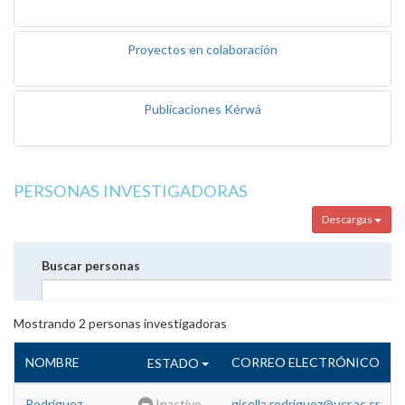
Proyectos en colaboración
Publicaciones Kérwá
PERSONAS INVESTIGADORAS
Descargas
Buscar personas
Mostrando
2
personas investigadoras
NOMBRE
CORREO ELECTRÓNICO
ESTADO
Rodriguez
Inactivo
gisella.rodriguez@ucr.ac.cr