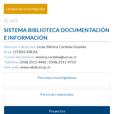
Unidad de Investigación
ID: 603
SISTEMA BIBLIOTECA DOCUMENTACIÓN
E INFORMACIÓN
Director o directora:
Licda. Mónica Córdoba Guzmán
Área:
OTRAS AREAS
Correo electrónico:
monica.cordoba@ucr.ac.cr
Teléfono:
(506) 2511-4461 / (506) 2511-4750
Sitio web:
www.sibdi.ucr.ac.cr
Personas investigadoras
Personal colaborador
Proyectos