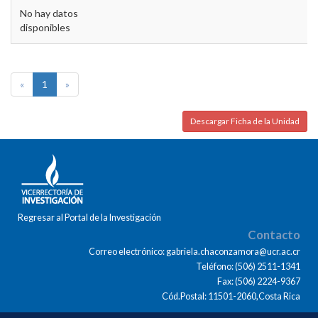
No hay datos
disponibles
«
1
»
Descargar Ficha de la Unidad
Regresar al Portal de la Investigación
Contacto
Correo electrónico: gabriela.chaconzamora@ucr.ac.cr
Teléfono: (506) 2511-1341
Fax: (506) 2224-9367
Cód.Postal: 11501-2060,Costa Rica