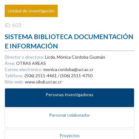
Unidad de Investigación
ID: 603
SISTEMA BIBLIOTECA DOCUMENTACIÓN
E INFORMACIÓN
Director o directora:
Licda. Mónica Córdoba Guzmán
Área:
OTRAS AREAS
Correo electrónico:
monica.cordoba@ucr.ac.cr
Teléfono:
(506) 2511-4461 / (506) 2511-4750
Sitio web:
www.sibdi.ucr.ac.cr
Personas investigadoras
Personal colaborador
Proyectos