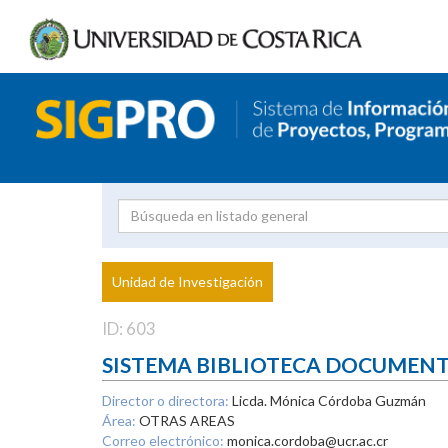
Investigador
Uni
Proyecto
Unidad de Investigación
inves
ID: 603
SISTEMA BIBLIOTECA DOCUMEN
Director o directora:
Licda. Mónica Córdoba Guzmán
Área:
OTRAS AREAS
Correo electrónico:
monica.cordoba@ucr.ac.cr