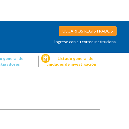
USUARIOS REGISTRADOS
Ingrese con su correo institucional
o general de
Listado general de
stigadores
unidades de investigación