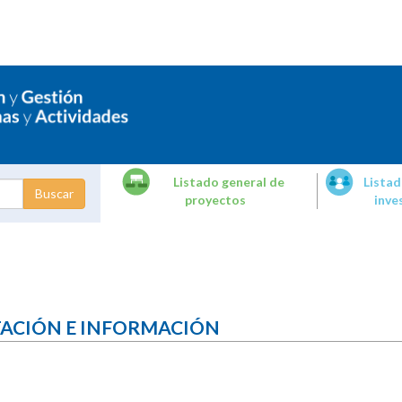
Listado general de
Listad
proyectos
inve
dades de
tigación
TACIÓN E INFORMACIÓN