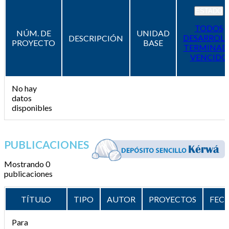
ESTADO
TODOS
NÚM. DE
UNIDAD
DESARROL
DESCRIPCIÓN
PROYECTO
BASE
TERMINAD
VENCIDO
No hay
datos
disponibles
PUBLICACIONES
Mostrando 0
publicaciones
TÍTULO
TIPO
AUTOR
PROYECTOS
FEC
Para