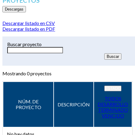
PROYECTOS
Descargas
Descargar listado en CSV
Descargar listado en PDF
Buscar proyecto
Mostrando
0
proyectos
ESTADO
TODOS
NÚM. DE
DESARROLLO
DESCRIPCIÓN
PROYECTO
TERMINADO
VENCIDO
No hay datos