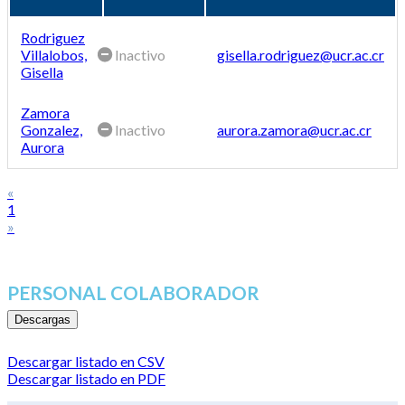
Rodriguez
Villalobos,
Inactivo
gisella.rodriguez@ucr.ac.cr
Gisella
Zamora
Gonzalez,
Inactivo
aurora.zamora@ucr.ac.cr
Aurora
«
1
»
PERSONAL COLABORADOR
Descargas
Descargar listado en CSV
Descargar listado en PDF