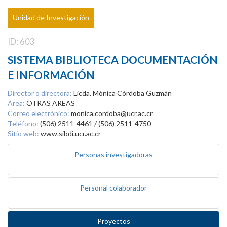
Unidad de Investigación
ID: 603
SISTEMA BIBLIOTECA DOCUMENTACIÓN
E INFORMACIÓN
Director o directora:
Licda. Mónica Córdoba Guzmán
Área:
OTRAS AREAS
Correo electrónico:
monica.cordoba@ucr.ac.cr
Teléfono:
(506) 2511-4461 / (506) 2511-4750
Sitio web:
www.sibdi.ucr.ac.cr
Personas investigadoras
Personal colaborador
Proyectos