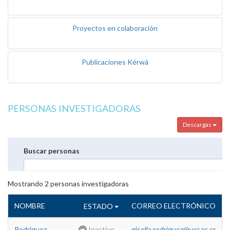
Proyectos en colaboración
Publicaciones Kérwá
PERSONAS INVESTIGADORAS
Descargas
Buscar personas
Mostrando
2
personas investigadoras
NOMBRE
CORREO ELECTRÓNICO
ESTADO
Rodriguez
Inactivo
gisella.rodriguez@ucr.ac.cr