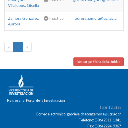
Villalobos, Gisella
Zamora Gonzalez,
Inactivo
aurora.zamora@ucr.ac.cr
Aurora
«
1
»
Descargar Ficha de la Unidad
Regresar al Portal de la Investigación
Contacto
Correo electrónico: gabriela.chaconzamora@ucr.ac.cr
Teléfono: (506) 2511-1341
Fax: (506) 2224-9367