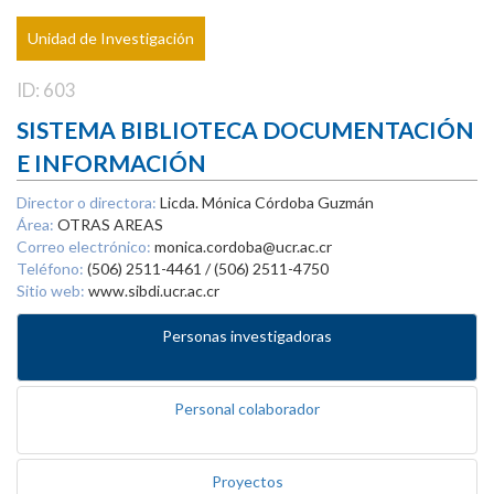
Unidad de Investigación
ID: 603
SISTEMA BIBLIOTECA DOCUMENTACIÓN
E INFORMACIÓN
Director o directora:
Licda. Mónica Córdoba Guzmán
Área:
OTRAS AREAS
Correo electrónico:
monica.cordoba@ucr.ac.cr
Teléfono:
(506) 2511-4461 / (506) 2511-4750
Sitio web:
www.sibdi.ucr.ac.cr
Personas investigadoras
Personal colaborador
Proyectos