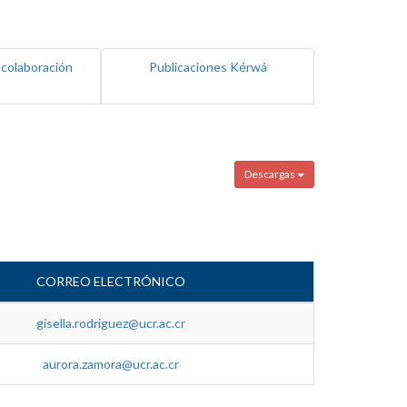
 colaboración
Publicaciones Kérwá
Descargas
CORREO ELECTRÓNICO
gisella.rodriguez@ucr.ac.cr
aurora.zamora@ucr.ac.cr