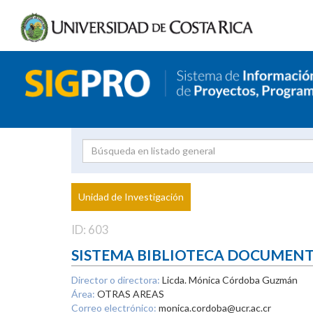
Investigador
Uni
Proyecto
Unidad de Investigación
inves
ID: 603
SISTEMA BIBLIOTECA DOCUMEN
Director o directora:
Licda. Mónica Córdoba Guzmán
Área:
OTRAS AREAS
Correo electrónico:
monica.cordoba@ucr.ac.cr