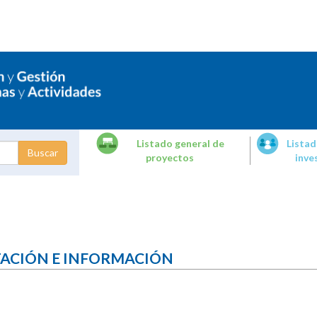
Listado general de
Listad
proyectos
inve
dades de
tigación
TACIÓN E INFORMACIÓN