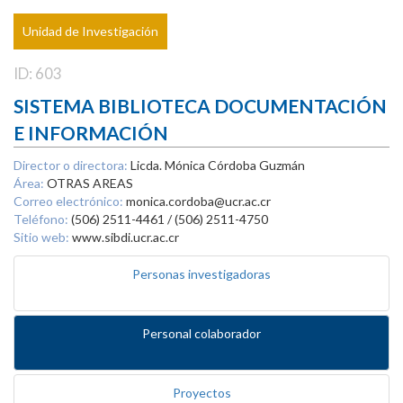
Unidad de Investigación
ID: 603
SISTEMA BIBLIOTECA DOCUMENTACIÓN
E INFORMACIÓN
Director o directora:
Licda. Mónica Córdoba Guzmán
Área:
OTRAS AREAS
Correo electrónico:
monica.cordoba@ucr.ac.cr
Teléfono:
(506) 2511-4461 / (506) 2511-4750
Sitio web:
www.sibdi.ucr.ac.cr
Personas investigadoras
Personal colaborador
Proyectos