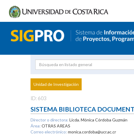
Investigador
Uni
Proyecto
Unidad de Investigación
inves
ID: 603
SISTEMA BIBLIOTECA DOCUMEN
Director o directora:
Licda. Mónica Córdoba Guzmán
Área:
OTRAS AREAS
Correo electrónico:
monica.cordoba@ucr.ac.cr