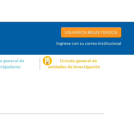
USUARIOS REGISTRADOS
Ingrese con su correo institucional
o general de
Listado general de
stigadores
unidades de investigación