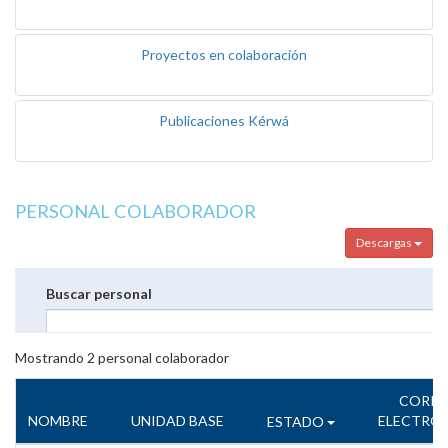
Proyectos en colaboración
Publicaciones Kérwá
PERSONAL COLABORADOR
Descargas
Buscar personal
Mostrando
2
personal colaborador
CORR
NOMBRE
UNIDAD BASE
ELECTRÓ
ESTADO