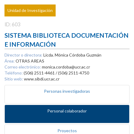
Unidad de Investigación
ID: 603
SISTEMA BIBLIOTECA DOCUMENTACIÓN
E INFORMACIÓN
Director o directora:
Licda. Mónica Córdoba Guzmán
Área:
OTRAS AREAS
Correo electrónico:
monica.cordoba@ucr.ac.cr
Teléfono:
(506) 2511-4461 / (506) 2511-4750
Sitio web:
www.sibdi.ucr.ac.cr
Personas investigadoras
Personal colaborador
Proyectos