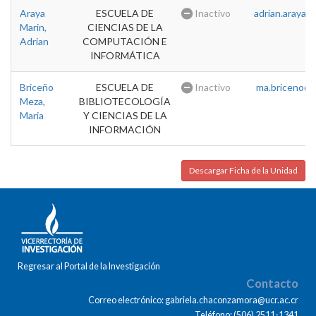
Araya
ESCUELA DE
Inactivo
adrian.araya@u
Marin,
CIENCIAS DE LA
Adrian
COMPUTACIÓN E
INFORMÁTICA
Briceño
ESCUELA DE
Inactivo
ma.briceno@u
Meza,
BIBLIOTECOLOGÍA
Maria
Y CIENCIAS DE LA
INFORMACIÓN
Descargar Ficha de la Unidad
Regresar al Portal de la Investigación
Contacto
Correo electrónico: gabriela.chaconzamora@ucr.ac.cr
Teléfono: (506) 2511-1341