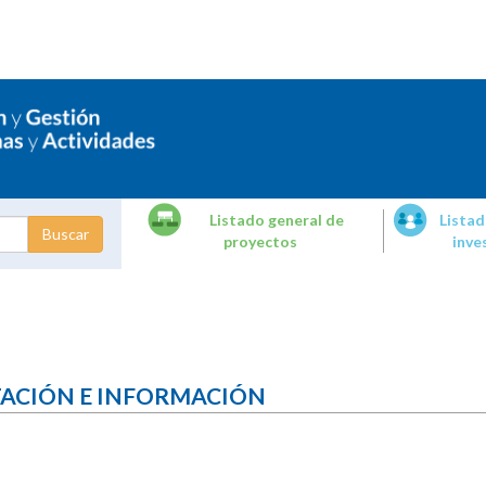
Listado general de
Listad
proyectos
inve
dades de
tigación
TACIÓN E INFORMACIÓN