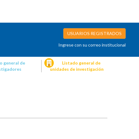
USUARIOS REGISTRADOS
Ingrese con su correo institucional
o general de
Listado general de
stigadores
unidades de investigación