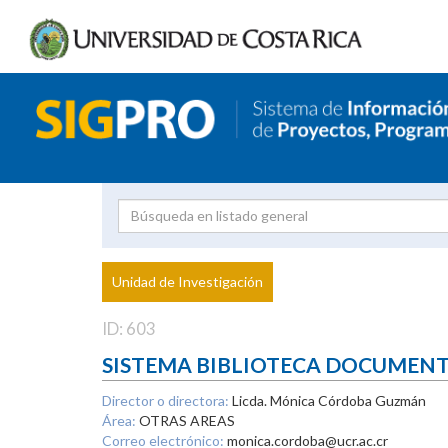
Investigador
Uni
Proyecto
Unidad de Investigación
inves
ID: 603
SISTEMA BIBLIOTECA DOCUMEN
Director o directora:
Licda. Mónica Córdoba Guzmán
Área:
OTRAS AREAS
Correo electrónico:
monica.cordoba@ucr.ac.cr