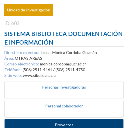
Unidad de Investigación
ID: 603
SISTEMA BIBLIOTECA DOCUMENTACIÓN
E INFORMACIÓN
Director o directora:
Licda. Mónica Córdoba Guzmán
Área:
OTRAS AREAS
Correo electrónico:
monica.cordoba@ucr.ac.cr
Teléfono:
(506) 2511-4461 / (506) 2511-4750
Sitio web:
www.sibdi.ucr.ac.cr
Personas investigadoras
Personal colaborador
Proyectos