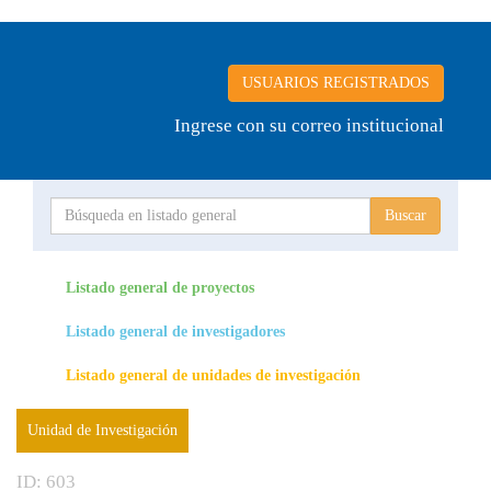
USUARIOS REGISTRADOS
Ingrese con su correo institucional
Proyecto
Investigador
Listado general de proyectos
Listado general de investigadores
Unidades de investigación
Listado general de unidades de investigación