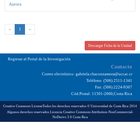
Rodriguez
Inactivo
gisella.rodriguez@ucr.ac.cr
Villalobos, Gisella
Zamora Gonzalez,
Inactivo
aurora.zamora@ucr.ac.cr
Aurora
«
1
»
Descargar Ficha de la Unidad
Regresar al Portal de la Investigación
Contacto
Correo electrónico: gabriela.chaconzamora@ucr.ac.cr
Teléfono: (506) 2511-1341