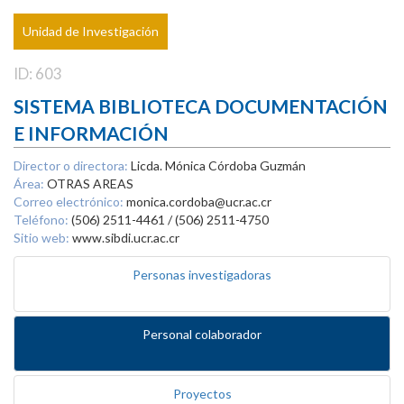
Unidad de Investigación
ID: 603
SISTEMA BIBLIOTECA DOCUMENTACIÓN
E INFORMACIÓN
Director o directora:
Licda. Mónica Córdoba Guzmán
Área:
OTRAS AREAS
Correo electrónico:
monica.cordoba@ucr.ac.cr
Teléfono:
(506) 2511-4461 / (506) 2511-4750
Sitio web:
www.sibdi.ucr.ac.cr
Personas investigadoras
Personal colaborador
Proyectos