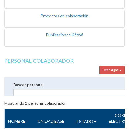
Proyectos en colaboración
Publicaciones Kérwá
PERSONAL COLABORADOR
Descargas
Buscar personal
Mostrando
2
personal colaborador
CORR
NOMBRE
UNIDAD BASE
ELECTRÓ
ESTADO