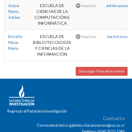
Araya
ESCUELA DE
Inactivo
adrian.araya@u
Marin,
CIENCIAS DE LA
Adrian
COMPUTACIÓN E
INFORMÁTICA
Briceño
ESCUELA DE
Inactivo
ma.briceno@u
Meza,
BIBLIOTECOLOGÍA
Maria
Y CIENCIAS DE LA
INFORMACIÓN
Descargar Ficha de la Unidad
Regresar al Portal de la Investigación
Contacto
Correo electrónico: gabriela.chaconzamora@ucr.ac.cr
Teléfono: (506) 2511-1341