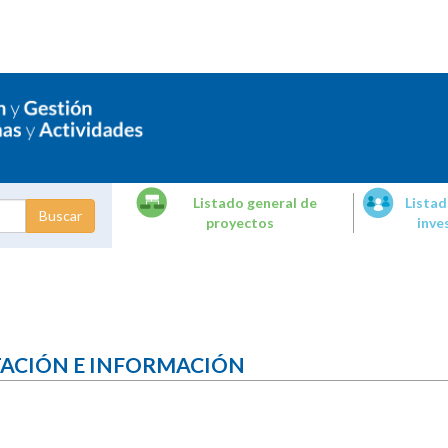
Listado general de
Listad
proyectos
inve
dades de
tigación
TACIÓN E INFORMACIÓN