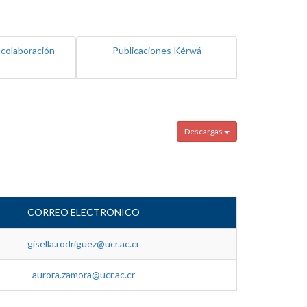
 colaboración
Publicaciones Kérwá
Descargas
CORREO ELECTRÓNICO
gisella.rodriguez@ucr.ac.cr
aurora.zamora@ucr.ac.cr