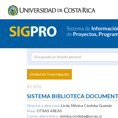
Investigador
Uni
Proyecto
Unidad de Investigación
inves
ID: 603
SISTEMA BIBLIOTECA DOCUMEN
Director o directora:
Licda. Mónica Córdoba Guzmán
Área:
OTRAS AREAS
Correo electrónico:
monica.cordoba@ucr.ac.cr