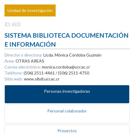
Unidad de Investigación
ID: 603
SISTEMA BIBLIOTECA DOCUMENTACIÓN
E INFORMACIÓN
Director o directora:
Licda. Mónica Córdoba Guzmán
Área:
OTRAS AREAS
Correo electrónico:
monica.cordoba@ucr.ac.cr
Teléfono:
(506) 2511-4461 / (506) 2511-4750
Sitio web:
www.sibdi.ucr.ac.cr
Personas investigadoras
Personal colaborador
Proyectos