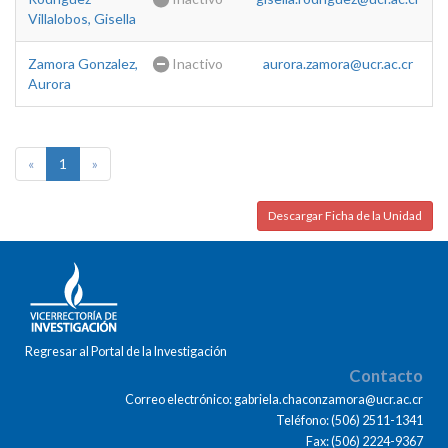
Villalobos, Gisella
Zamora Gonzalez,
Inactivo
aurora.zamora@ucr.ac.cr
Aurora
«
1
»
Descargar Ficha de la Unidad
Regresar al Portal de la Investigación
Contacto
Correo electrónico: gabriela.chaconzamora@ucr.ac.cr
Teléfono: (506) 2511-1341
Fax: (506) 2224-9367