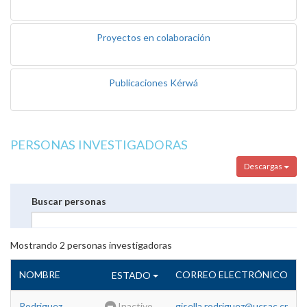
Proyectos en colaboración
Publicaciones Kérwá
PERSONAS INVESTIGADORAS
Descargas
Buscar personas
Mostrando
2
personas investigadoras
NOMBRE
CORREO ELECTRÓNICO
ESTADO
Rodriguez
Inactivo
gisella.rodriguez@ucr.ac.cr