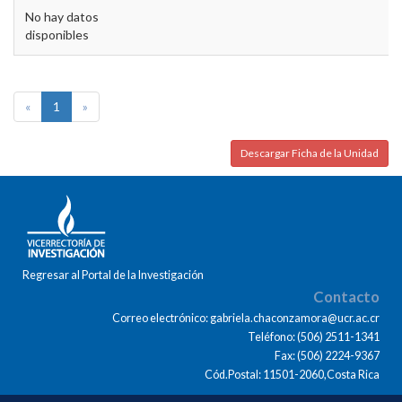
No hay datos
disponibles
«
1
»
Descargar Ficha de la Unidad
Regresar al Portal de la Investigación
Contacto
Correo electrónico: gabriela.chaconzamora@ucr.ac.cr
Teléfono: (506) 2511-1341
Fax: (506) 2224-9367
Cód.Postal: 11501-2060,Costa Rica