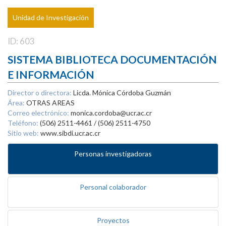
Unidad de Investigación
ID: 603
SISTEMA BIBLIOTECA DOCUMENTACIÓN
E INFORMACIÓN
Director o directora:
Licda. Mónica Córdoba Guzmán
Área:
OTRAS AREAS
Correo electrónico:
monica.cordoba@ucr.ac.cr
Teléfono:
(506) 2511-4461 / (506) 2511-4750
Sitio web:
www.sibdi.ucr.ac.cr
Personas investigadoras
Personal colaborador
Proyectos