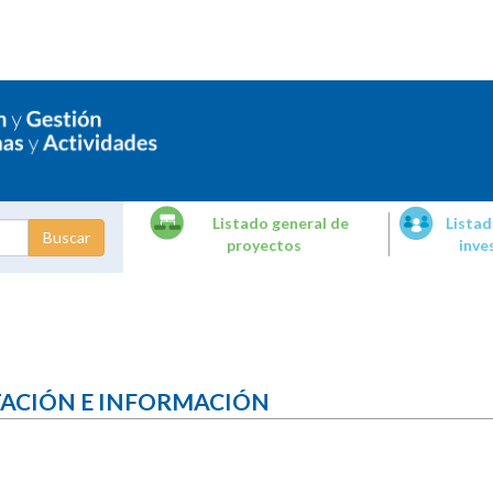
Listado general de
Listad
proyectos
inve
dades de
tigación
TACIÓN E INFORMACIÓN