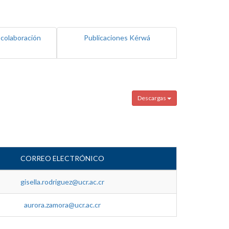
 colaboración
Publicaciones Kérwá
Descargas
CORREO ELECTRÓNICO
gisella.rodriguez@ucr.ac.cr
aurora.zamora@ucr.ac.cr