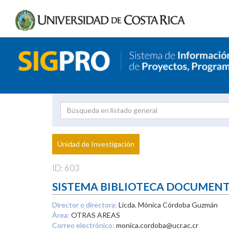
Investigador
Uni
Proyecto
Unidad de Investigación
inves
ID: 603
SISTEMA BIBLIOTECA DOCUMEN
Director o directora:
Licda. Mónica Córdoba Guzmán
Área:
OTRAS AREAS
Correo electrónico:
monica.cordoba@ucr.ac.cr