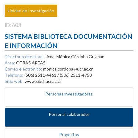
Unidad de Investigación
ID: 603
SISTEMA BIBLIOTECA DOCUMENTACIÓN
E INFORMACIÓN
Director o directora:
Licda. Mónica Córdoba Guzmán
Área:
OTRAS AREAS
Correo electrónico:
monica.cordoba@ucr.ac.cr
Teléfono:
(506) 2511-4461 / (506) 2511-4750
Sitio web:
www.sibdi.ucr.ac.cr
Personas investigadoras
Personal colaborador
Proyectos