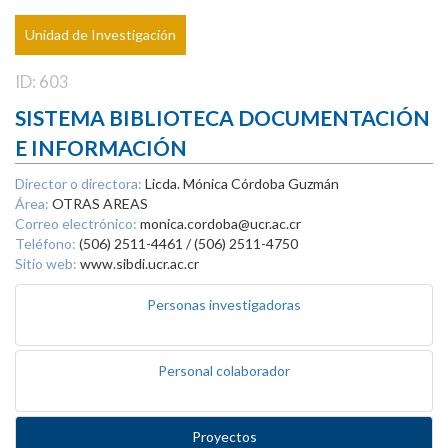
Unidad de Investigación
ID: 603
SISTEMA BIBLIOTECA DOCUMENTACIÓN
E INFORMACIÓN
Director o directora:
Licda. Mónica Córdoba Guzmán
Área:
OTRAS AREAS
Correo electrónico:
monica.cordoba@ucr.ac.cr
Teléfono:
(506) 2511-4461 / (506) 2511-4750
Sitio web:
www.sibdi.ucr.ac.cr
Personas investigadoras
Personal colaborador
Proyectos