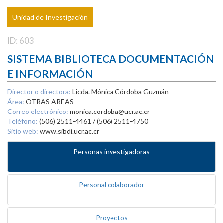
Unidad de Investigación
ID: 603
SISTEMA BIBLIOTECA DOCUMENTACIÓN
E INFORMACIÓN
Director o directora:
Licda. Mónica Córdoba Guzmán
Área:
OTRAS AREAS
Correo electrónico:
monica.cordoba@ucr.ac.cr
Teléfono:
(506) 2511-4461 / (506) 2511-4750
Sitio web:
www.sibdi.ucr.ac.cr
Personas investigadoras
Personal colaborador
Proyectos