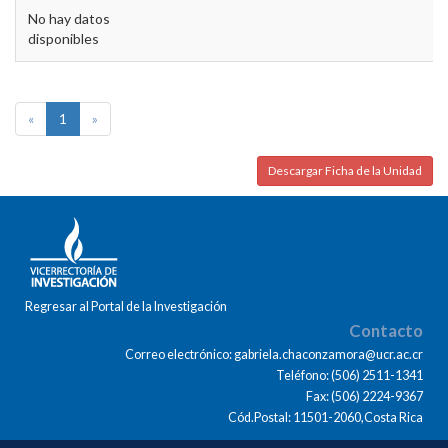
No hay datos
disponibles
«
1
»
Descargar Ficha de la Unidad
Regresar al Portal de la Investigación
Contacto
Correo electrónico: gabriela.chaconzamora@ucr.ac.cr
Teléfono: (506) 2511-1341
Fax: (506) 2224-9367
Cód.Postal: 11501-2060,Costa Rica