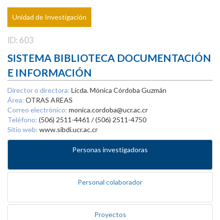
Unidad de Investigación
ID: 603
SISTEMA BIBLIOTECA DOCUMENTACIÓN
E INFORMACIÓN
Director o directora:
Licda. Mónica Córdoba Guzmán
Área:
OTRAS AREAS
Correo electrónico:
monica.cordoba@ucr.ac.cr
Teléfono:
(506) 2511-4461 / (506) 2511-4750
Sitio web:
www.sibdi.ucr.ac.cr
Personas investigadoras
Personal colaborador
Proyectos