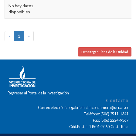
No hay datos
disponibles
«
1
»
Descargar Ficha de la Unidad
Regresar al Portal de la Investigación
Contacto
Correo electrónico: gabriela.chaconzamora@ucr.ac.cr
Teléfono: (506) 2511-1341
Fax: (506) 2224-9367
Cód.Postal: 11501-2060,Costa Rica