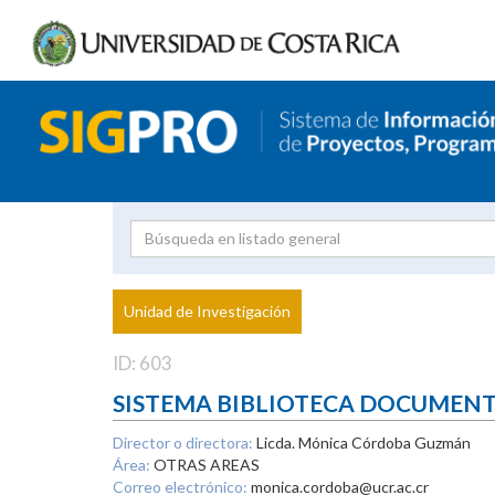
Investigador
Uni
Proyecto
Unidad de Investigación
inves
ID: 603
SISTEMA BIBLIOTECA DOCUMEN
Director o directora:
Licda. Mónica Córdoba Guzmán
Área:
OTRAS AREAS
Correo electrónico:
monica.cordoba@ucr.ac.cr