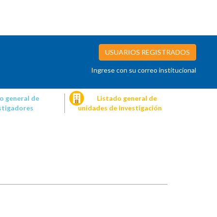
USUARIOS REGISTRADOS
Ingrese con su correo institucional
o general de
Listado general de
stigadores
unidades de investigación