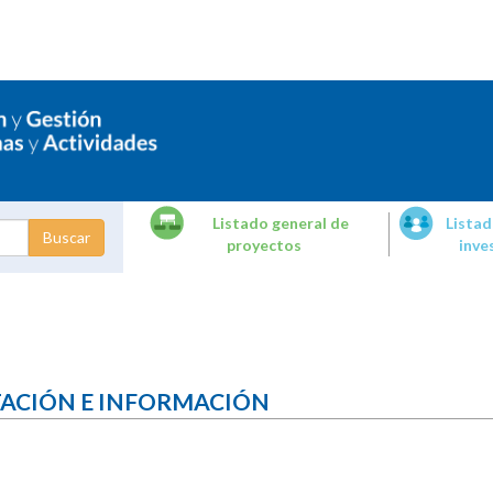
Listado general de
Listad
proyectos
inve
dades de
tigación
TACIÓN E INFORMACIÓN