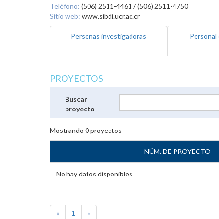
Teléfono:
(506) 2511-4461 / (506) 2511-4750
Sitio web:
www.sibdi.ucr.ac.cr
Personas investigadoras
Personal 
PROYECTOS
Buscar
proyecto
Mostrando
0
proyectos
NÚM. DE PROYECTO
No hay datos disponibles
«
1
»