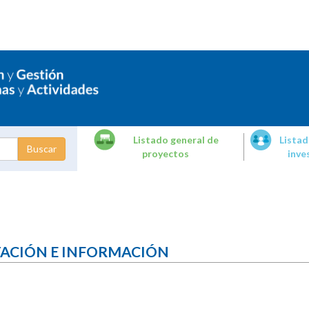
Listado general de
Listad
proyectos
inve
dades de
tigación
TACIÓN E INFORMACIÓN