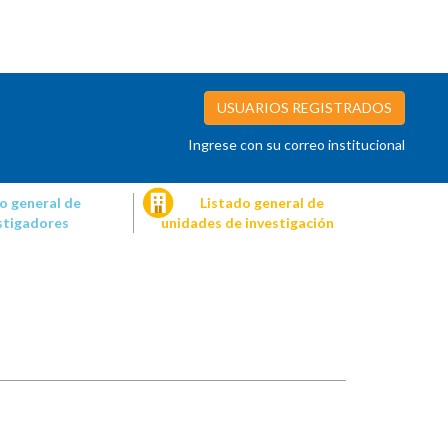
USUARIOS REGISTRADOS
Ingrese con su correo institucional
o general de
Listado general de
stigadores
unidades de investigación