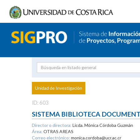
Investigador
Uni
Proyecto
Unidad de Investigación
inves
ID: 603
SISTEMA BIBLIOTECA DOCUMEN
Director o directora:
Licda. Mónica Córdoba Guzmán
Área:
OTRAS AREAS
Correo electrónico:
monica.cordoba@ucr.ac.cr