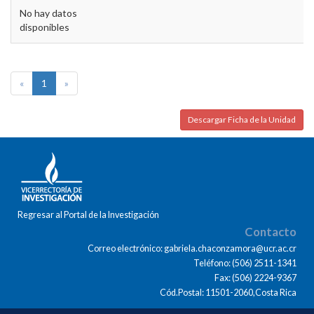
No hay datos
disponibles
«
1
»
Descargar Ficha de la Unidad
Regresar al Portal de la Investigación
Contacto
Correo electrónico: gabriela.chaconzamora@ucr.ac.cr
Teléfono: (506) 2511-1341
Fax: (506) 2224-9367
Cód.Postal: 11501-2060,Costa Rica