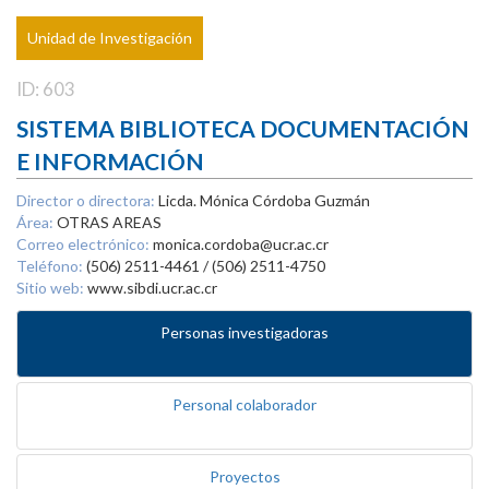
Unidad de Investigación
ID: 603
SISTEMA BIBLIOTECA DOCUMENTACIÓN
E INFORMACIÓN
Director o directora:
Licda. Mónica Córdoba Guzmán
Área:
OTRAS AREAS
Correo electrónico:
monica.cordoba@ucr.ac.cr
Teléfono:
(506) 2511-4461 / (506) 2511-4750
Sitio web:
www.sibdi.ucr.ac.cr
Personas investigadoras
Personal colaborador
Proyectos