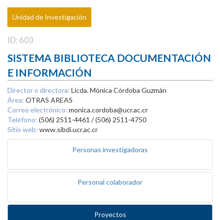
Unidad de Investigación
ID: 603
SISTEMA BIBLIOTECA DOCUMENTACIÓN
E INFORMACIÓN
Director o directora:
Licda. Mónica Córdoba Guzmán
Área:
OTRAS AREAS
Correo electrónico:
monica.cordoba@ucr.ac.cr
Teléfono:
(506) 2511-4461 / (506) 2511-4750
Sitio web:
www.sibdi.ucr.ac.cr
Personas investigadoras
Personal colaborador
Proyectos