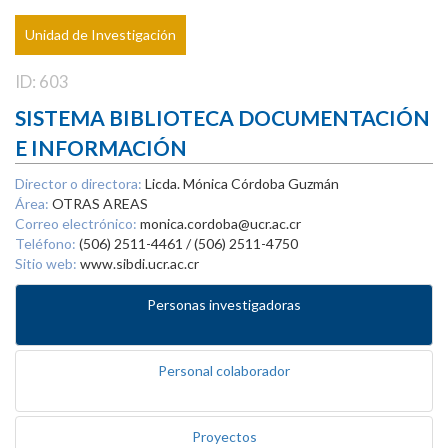
Unidad de Investigación
ID: 603
SISTEMA BIBLIOTECA DOCUMENTACIÓN
E INFORMACIÓN
Director o directora:
Licda. Mónica Córdoba Guzmán
Área:
OTRAS AREAS
Correo electrónico:
monica.cordoba@ucr.ac.cr
Teléfono:
(506) 2511-4461 / (506) 2511-4750
Sitio web:
www.sibdi.ucr.ac.cr
Personas investigadoras
Personal colaborador
Proyectos