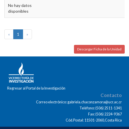
No hay datos
disponibles
«
1
»
Descargar Ficha de la Unidad
Regresar al Portal de la Investigación
Contacto
Correo electrónico: gabriela.chaconzamora@ucr.ac.cr
Teléfono: (506) 2511-1341
Fax: (506) 2224-9367
Cód.Postal: 11501-2060,Costa Rica