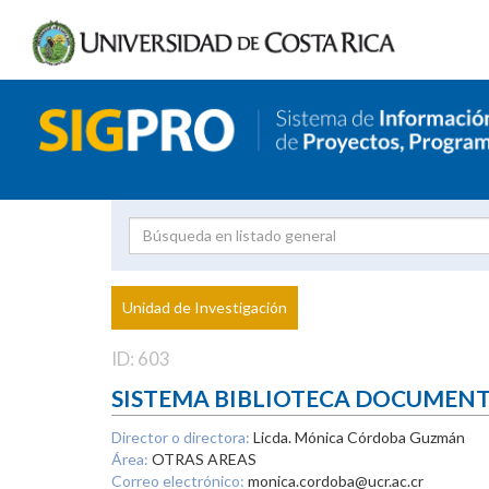
Investigador
Uni
Proyecto
Unidad de Investigación
inves
ID: 603
SISTEMA BIBLIOTECA DOCUMEN
Director o directora:
Licda. Mónica Córdoba Guzmán
Área:
OTRAS AREAS
Correo electrónico:
monica.cordoba@ucr.ac.cr