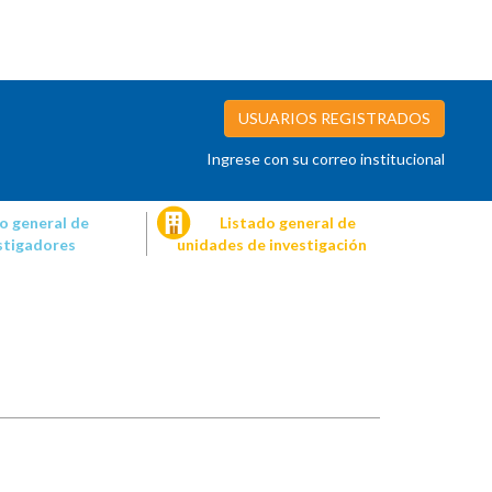
USUARIOS REGISTRADOS
Ingrese con su correo institucional
o general de
Listado general de
stigadores
unidades de investigación