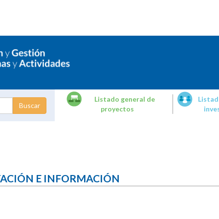
Listado general de
Listad
proyectos
inve
dades de
tigación
TACIÓN E INFORMACIÓN