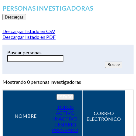
PERSONAS INVESTIGADORAS
Descargas
Descargar listado en CSV
Descargar listado en PDF
Buscar personas
Mostrando
0
personas investigadoras
ESTADO
TODOS
ACTIVO
CORREO
NOMBRE
INACTIVO
ELECTRÓNICO
TESIARIO
PREGRADO