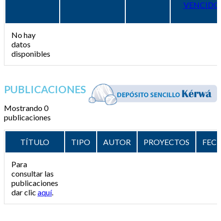
VENCIDO
No hay
datos
disponibles
PUBLICACIONES
Mostrando 0
publicaciones
TÍTULO
TIPO
AUTOR
PROYECTOS
FEC
Para
consultar las
publicaciones
dar clic
aquí
.