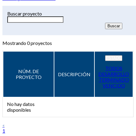
Buscar proyecto
Mostrando
0
proyectos
ESTADO
TODOS
NÚM. DE
DESARROLLO
DESCRIPCIÓN
PROYECTO
TERMINADO
VENCIDO
No hay datos
disponibles
«
1