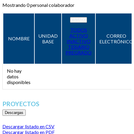
Mostrando
0
personal colaborador
ESTADO
TODOS
ACTIVO
UNIDAD
CORREO
NOMBRE
INACTIVO
BASE
ELECTRÓNICO
TESIARIO
PREGRADO
No hay
datos
disponibles
PROYECTOS
Descargas
Descargar listado en CSV
Descargar listado en PDF