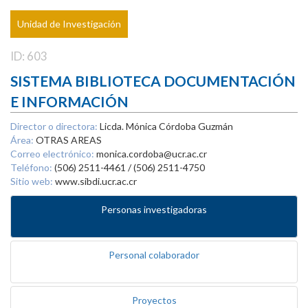
Unidad de Investigación
ID: 603
SISTEMA BIBLIOTECA DOCUMENTACIÓN
E INFORMACIÓN
Director o directora:
Licda. Mónica Córdoba Guzmán
Área:
OTRAS AREAS
Correo electrónico:
monica.cordoba@ucr.ac.cr
Teléfono:
(506) 2511-4461 / (506) 2511-4750
Sitio web:
www.sibdi.ucr.ac.cr
Personas investigadoras
Personal colaborador
Proyectos