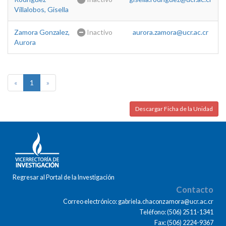
Villalobos, Gisella
Zamora Gonzalez,
Inactivo
aurora.zamora@ucr.ac.cr
Aurora
«
1
»
Descargar Ficha de la Unidad
Regresar al Portal de la Investigación
Contacto
Correo electrónico: gabriela.chaconzamora@ucr.ac.cr
Teléfono: (506) 2511-1341
Fax: (506) 2224-9367