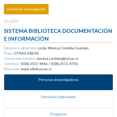
Unidad de Investigación
ID: 603
SISTEMA BIBLIOTECA DOCUMENTACIÓN
E INFORMACIÓN
Director o directora:
Licda. Mónica Córdoba Guzmán
Área:
OTRAS AREAS
Correo electrónico:
monica.cordoba@ucr.ac.cr
Teléfono:
(506) 2511-4461 / (506) 2511-4750
Sitio web:
www.sibdi.ucr.ac.cr
Personas investigadoras
Personal colaborador
Proyectos