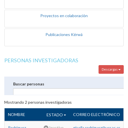
Proyectos en colaboración
Publicaciones Kérwá
PERSONAS INVESTIGADORAS
Descargas
Buscar personas
Mostrando
2
personas investigadoras
NOMBRE
CORREO ELECTRÓNICO
ESTADO
Rodriguez
Inactivo
gisella.rodriguez@ucr.ac.cr