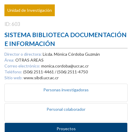
Unidad de Investigación
ID: 603
SISTEMA BIBLIOTECA DOCUMENTACIÓN
E INFORMACIÓN
Director o directora:
Licda. Mónica Córdoba Guzmán
Área:
OTRAS AREAS
Correo electrónico:
monica.cordoba@ucr.ac.cr
Teléfono:
(506) 2511-4461 / (506) 2511-4750
Sitio web:
www.sibdi.ucr.ac.cr
Personas investigadoras
Personal colaborador
Proyectos