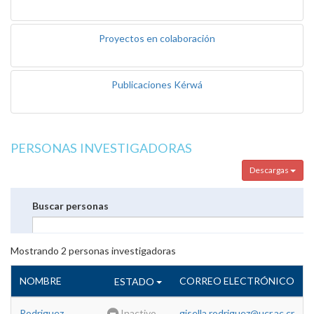
Proyectos en colaboración
Publicaciones Kérwá
PERSONAS INVESTIGADORAS
Descargas
Buscar personas
Mostrando
2
personas investigadoras
NOMBRE
CORREO ELECTRÓNICO
ESTADO
Rodriguez
Inactivo
gisella.rodriguez@ucr.ac.cr