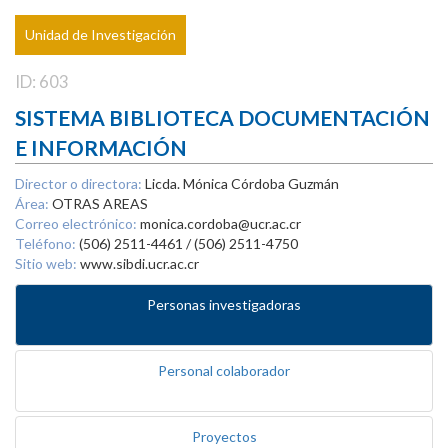
Unidad de Investigación
ID: 603
SISTEMA BIBLIOTECA DOCUMENTACIÓN
E INFORMACIÓN
Director o directora:
Licda. Mónica Córdoba Guzmán
Área:
OTRAS AREAS
Correo electrónico:
monica.cordoba@ucr.ac.cr
Teléfono:
(506) 2511-4461 / (506) 2511-4750
Sitio web:
www.sibdi.ucr.ac.cr
Personas investigadoras
Personal colaborador
Proyectos