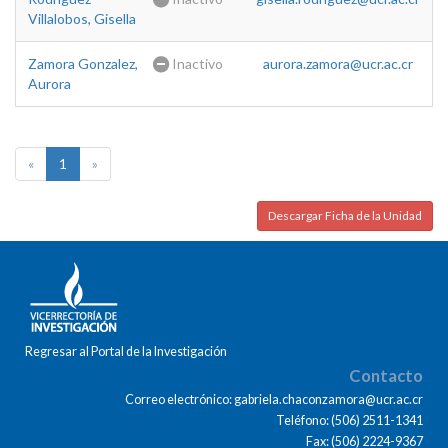
Villalobos, Gisella
Zamora Gonzalez,
Inactivo
aurora.zamora@ucr.ac.cr
Aurora
«
1
»
Descargar Ficha de la Unidad
Regresar al Portal de la Investigación
Contacto
Correo electrónico: gabriela.chaconzamora@ucr.ac.cr
Teléfono: (506) 2511-1341
Fax: (506) 2224-9367