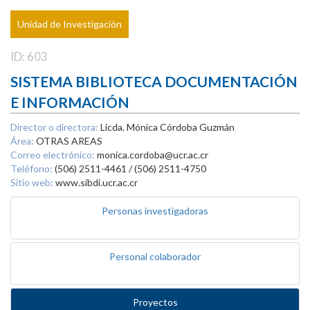
Unidad de Investigación
ID: 603
SISTEMA BIBLIOTECA DOCUMENTACIÓN
E INFORMACIÓN
Director o directora:
Licda. Mónica Córdoba Guzmán
Área:
OTRAS AREAS
Correo electrónico:
monica.cordoba@ucr.ac.cr
Teléfono:
(506) 2511-4461 / (506) 2511-4750
Sitio web:
www.sibdi.ucr.ac.cr
Personas investigadoras
Personal colaborador
Proyectos