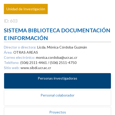
Unidad de Investigación
ID: 603
SISTEMA BIBLIOTECA DOCUMENTACIÓN
E INFORMACIÓN
Director o directora:
Licda. Mónica Córdoba Guzmán
Área:
OTRAS AREAS
Correo electrónico:
monica.cordoba@ucr.ac.cr
Teléfono:
(506) 2511-4461 / (506) 2511-4750
Sitio web:
www.sibdi.ucr.ac.cr
Personas investigadoras
Personal colaborador
Proyectos