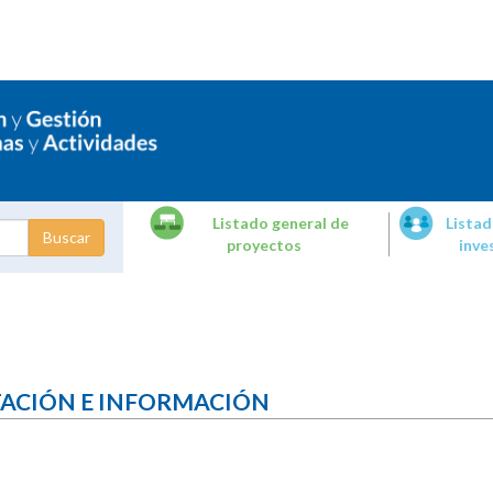
Listado general de
Listad
proyectos
inve
dades de
tigación
TACIÓN E INFORMACIÓN