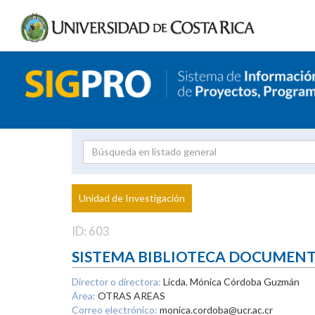
Investigador
Uni
Proyecto
Unidad de Investigación
inves
ID: 603
SISTEMA BIBLIOTECA DOCUMEN
Director o directora:
Licda. Mónica Córdoba Guzmán
Área:
OTRAS AREAS
Correo electrónico:
monica.cordoba@ucr.ac.cr