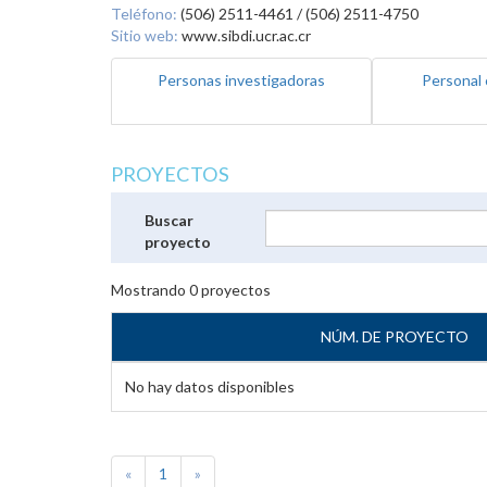
Teléfono:
(506) 2511-4461 / (506) 2511-4750
Sitio web:
www.sibdi.ucr.ac.cr
Personas investigadoras
Personal 
PROYECTOS
Buscar
proyecto
Mostrando
0
proyectos
NÚM. DE PROYECTO
No hay datos disponibles
«
1
»