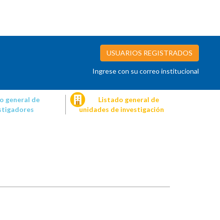
USUARIOS REGISTRADOS
Ingrese con su correo institucional
o general de
Listado general de
stigadores
unidades de investigación