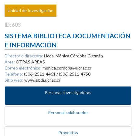
Unidad de Investigación
ID: 603
SISTEMA BIBLIOTECA DOCUMENTACIÓN
E INFORMACIÓN
Director o directora:
Licda. Mónica Córdoba Guzmán
Área:
OTRAS AREAS
Correo electrónico:
monica.cordoba@ucr.ac.cr
Teléfono:
(506) 2511-4461 / (506) 2511-4750
Sitio web:
www.sibdi.ucr.ac.cr
Personas investigadoras
Personal colaborador
Proyectos