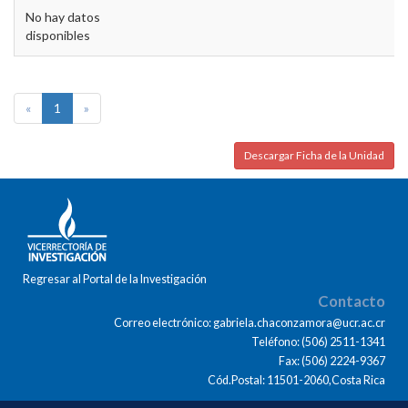
No hay datos
disponibles
«
1
»
Descargar Ficha de la Unidad
Regresar al Portal de la Investigación
Contacto
Correo electrónico: gabriela.chaconzamora@ucr.ac.cr
Teléfono: (506) 2511-1341
Fax: (506) 2224-9367
Cód.Postal: 11501-2060,Costa Rica