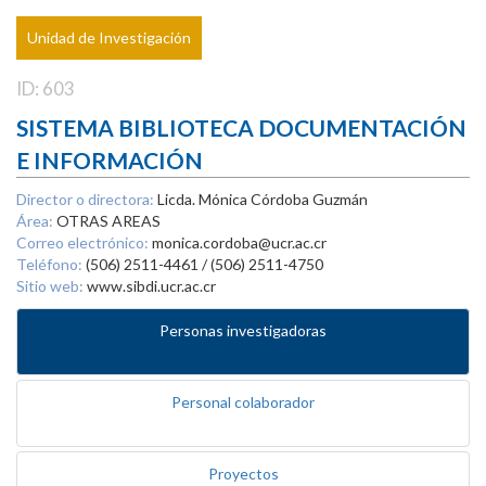
Unidad de Investigación
ID: 603
SISTEMA BIBLIOTECA DOCUMENTACIÓN
E INFORMACIÓN
Director o directora:
Licda. Mónica Córdoba Guzmán
Área:
OTRAS AREAS
Correo electrónico:
monica.cordoba@ucr.ac.cr
Teléfono:
(506) 2511-4461 / (506) 2511-4750
Sitio web:
www.sibdi.ucr.ac.cr
Personas investigadoras
Personal colaborador
Proyectos