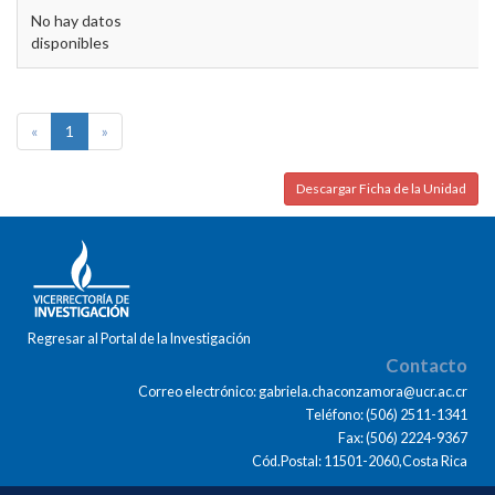
No hay datos
disponibles
«
1
»
Descargar Ficha de la Unidad
Regresar al Portal de la Investigación
Contacto
Correo electrónico: gabriela.chaconzamora@ucr.ac.cr
Teléfono: (506) 2511-1341
Fax: (506) 2224-9367
Cód.Postal: 11501-2060,Costa Rica