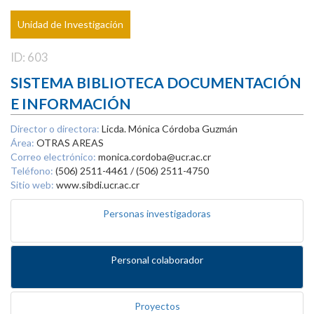
Unidad de Investigación
ID: 603
SISTEMA BIBLIOTECA DOCUMENTACIÓN
E INFORMACIÓN
Director o directora:
Licda. Mónica Córdoba Guzmán
Área:
OTRAS AREAS
Correo electrónico:
monica.cordoba@ucr.ac.cr
Teléfono:
(506) 2511-4461 / (506) 2511-4750
Sitio web:
www.sibdi.ucr.ac.cr
Personas investigadoras
Personal colaborador
Proyectos