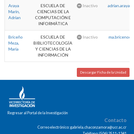
Araya
ESCUELA DE
Inactivo
adrian.araya@u
Marin,
CIENCIAS DE LA
Adrian
COMPUTACIÓN E
INFORMÁTICA
Briceño
ESCUELA DE
Inactivo
ma.briceno@u
Meza,
BIBLIOTECOLOGÍA
Maria
Y CIENCIAS DE LA
INFORMACIÓN
Descargar Ficha de la Unidad
Regresar al Portal de la Investigación
Contacto
Correo electrónico: gabriela.chaconzamora@ucr.ac.cr
Teléfono: (506) 2511-1341