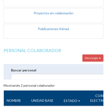
Proyectos en colaboración
Publicaciones Kérwá
PERSONAL COLABORADOR
Descargas
Buscar personal
Mostrando
2
personal colaborador
CORR
NOMBRE
UNIDAD BASE
ELECTRÓ
ESTADO