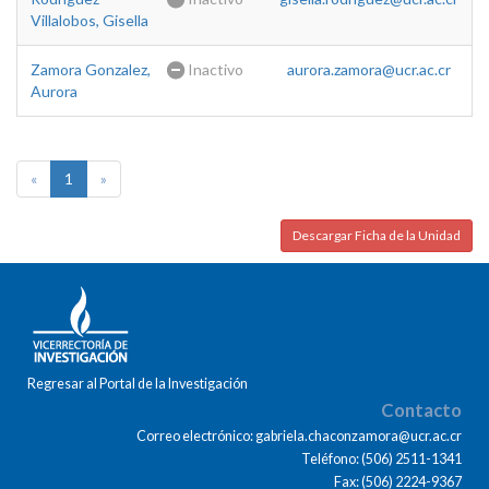
Villalobos, Gisella
Zamora Gonzalez,
Inactivo
aurora.zamora@ucr.ac.cr
Aurora
«
1
»
Descargar Ficha de la Unidad
Regresar al Portal de la Investigación
Contacto
Correo electrónico: gabriela.chaconzamora@ucr.ac.cr
Teléfono: (506) 2511-1341
Fax: (506) 2224-9367