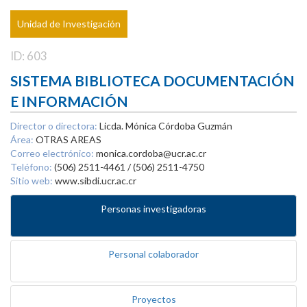
Unidad de Investigación
ID: 603
SISTEMA BIBLIOTECA DOCUMENTACIÓN
E INFORMACIÓN
Director o directora:
Licda. Mónica Córdoba Guzmán
Área:
OTRAS AREAS
Correo electrónico:
monica.cordoba@ucr.ac.cr
Teléfono:
(506) 2511-4461 / (506) 2511-4750
Sitio web:
www.sibdi.ucr.ac.cr
Personas investigadoras
Personal colaborador
Proyectos