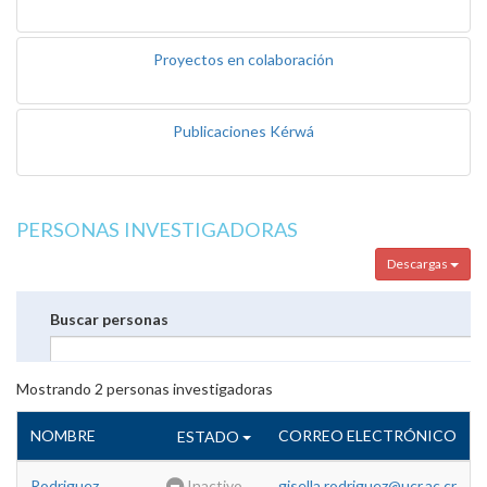
Proyectos en colaboración
Publicaciones Kérwá
PERSONAS INVESTIGADORAS
Descargas
Buscar personas
Mostrando
2
personas investigadoras
NOMBRE
CORREO ELECTRÓNICO
ESTADO
Rodriguez
Inactivo
gisella.rodriguez@ucr.ac.cr