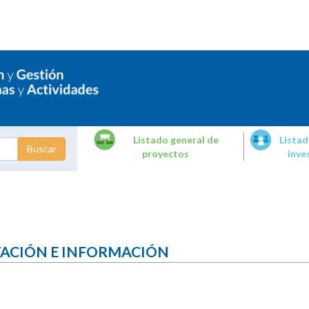
Listado general de
Listad
proyectos
inve
dades de
tigación
TACIÓN E INFORMACIÓN