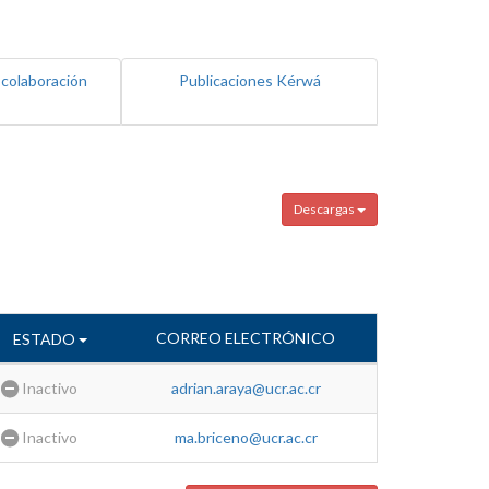
 colaboración
Publicaciones Kérwá
Descargas
CORREO ELECTRÓNICO
ESTADO
Inactivo
adrian.araya@ucr.ac.cr
Inactivo
ma.briceno@ucr.ac.cr