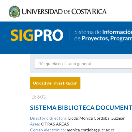
Investigador
Uni
Proyecto
Unidad de Investigación
inves
ID: 603
SISTEMA BIBLIOTECA DOCUMEN
Director o directora:
Licda. Mónica Córdoba Guzmán
Área:
OTRAS AREAS
Correo electrónico:
monica.cordoba@ucr.ac.cr