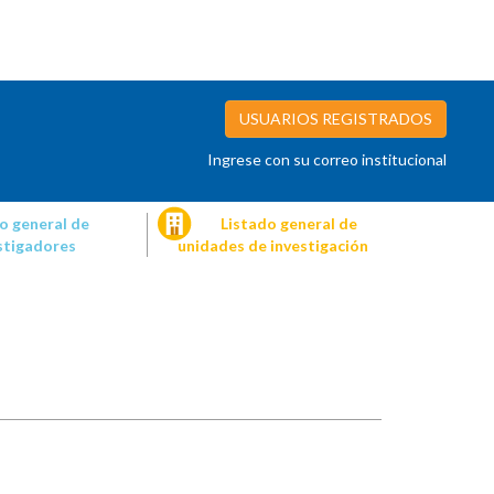
USUARIOS REGISTRADOS
Ingrese con su correo institucional
o general de
Listado general de
stigadores
unidades de investigación