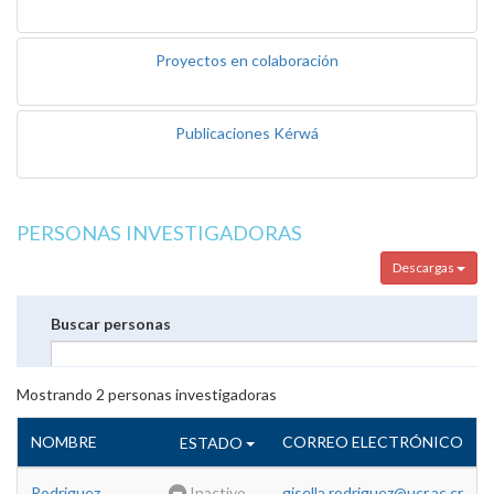
Proyectos en colaboración
Publicaciones Kérwá
PERSONAS INVESTIGADORAS
Descargas
Buscar personas
Mostrando
2
personas investigadoras
NOMBRE
CORREO ELECTRÓNICO
ESTADO
Rodriguez
Inactivo
gisella.rodriguez@ucr.ac.cr