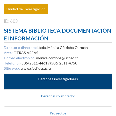
Unidad de Investigación
ID: 603
SISTEMA BIBLIOTECA DOCUMENTACIÓN
E INFORMACIÓN
Director o directora:
Licda. Mónica Córdoba Guzmán
Área:
OTRAS AREAS
Correo electrónico:
monica.cordoba@ucr.ac.cr
Teléfono:
(506) 2511-4461 / (506) 2511-4750
Sitio web:
www.sibdi.ucr.ac.cr
Personas investigadoras
Personal colaborador
Proyectos