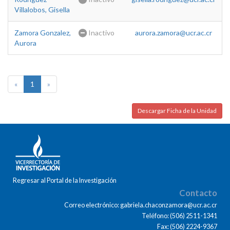
Villalobos, Gisella
Zamora Gonzalez,
Inactivo
aurora.zamora@ucr.ac.cr
Aurora
«
1
»
Descargar Ficha de la Unidad
Regresar al Portal de la Investigación
Contacto
Correo electrónico: gabriela.chaconzamora@ucr.ac.cr
Teléfono: (506) 2511-1341
Fax: (506) 2224-9367