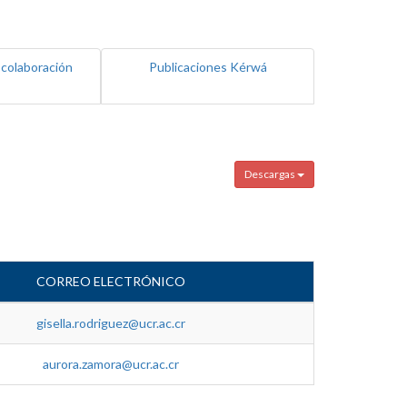
 colaboración
Publicaciones Kérwá
Descargas
CORREO ELECTRÓNICO
gisella.rodriguez@ucr.ac.cr
aurora.zamora@ucr.ac.cr