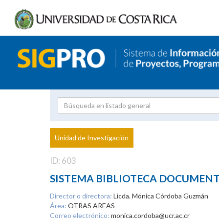
Investigador
Uni
Proyecto
Unidad de Investigación
inves
ID: 603
SISTEMA BIBLIOTECA DOCUMEN
Director o directora:
Licda. Mónica Córdoba Guzmán
Área:
OTRAS AREAS
Correo electrónico:
monica.cordoba@ucr.ac.cr