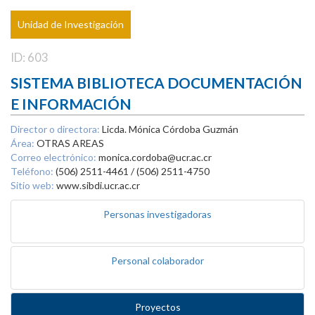
Unidad de Investigación
ID: 603
SISTEMA BIBLIOTECA DOCUMENTACIÓN
E INFORMACIÓN
Director o directora:
Licda. Mónica Córdoba Guzmán
Área:
OTRAS AREAS
Correo electrónico:
monica.cordoba@ucr.ac.cr
Teléfono:
(506) 2511-4461 / (506) 2511-4750
Sitio web:
www.sibdi.ucr.ac.cr
Personas investigadoras
Personal colaborador
Proyectos