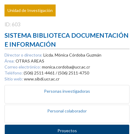
Unidad de Investigación
ID: 603
SISTEMA BIBLIOTECA DOCUMENTACIÓN
E INFORMACIÓN
Director o directora:
Licda. Mónica Córdoba Guzmán
Área:
OTRAS AREAS
Correo electrónico:
monica.cordoba@ucr.ac.cr
Teléfono:
(506) 2511-4461 / (506) 2511-4750
Sitio web:
www.sibdi.ucr.ac.cr
Personas investigadoras
Personal colaborador
Proyectos